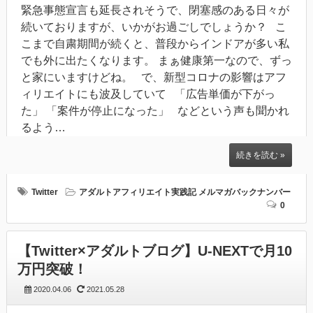
緊急事態宣言も延長されそうで、閉塞感のある日々が
続いておりますが、いかがお過ごしでしょうか？ こ
こまで自粛期間が続くと、普段からインドアが多い私
でも外に出たくなります。 まぁ健康第一なので、ずっ
と家にいますけどね。 で、新型コロナの影響はアフ
ィリエイトにも波及していて 「広告単価が下がっ
た」 「案件が停止になった」 などという声も聞かれ
るよう…
続きを読む »
Twitter
アダルトアフィリエイト実践記
メルマガバックナンバー
0
【Twitter×アダルトブログ】U-NEXTで月10
万円突破！
2020.04.06
2021.05.28