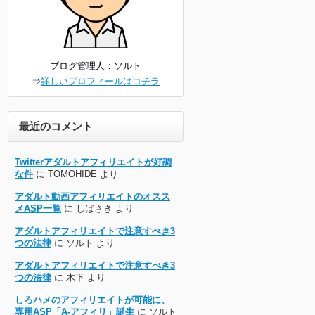
ブログ管理人：ソルト
⇒
詳しいプロフィールはコチラ
最近のコメント
Twitterアダルトアフィリエイトが好調
な件
に
TOMOHIDE
より
アダルト動画アフィリエイトのオスス
メASP一覧
に
しばさき
より
アダルトアフィリエイトで注意すべき3
つの法律
に
ソルト
より
アダルトアフィリエイトで注意すべき3
つの法律
に
木下
より
しろハメのアフィリエイトが可能に、
専用ASP「A-アフィリ」誕生
に
ソルト