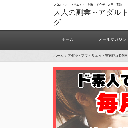
アダルトアフィリエイト 副業 初心者 入門 実践
大人の副業～アダル
グ
ホーム
メールマガジン
ホーム
»
アダルトアフィリエイト実践記
» DM