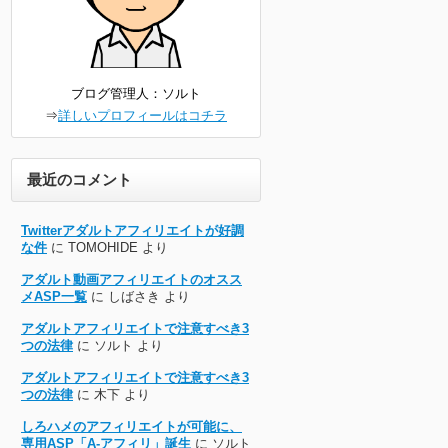
ブログ管理人：ソルト
⇒
詳しいプロフィールはコチラ
最近のコメント
Twitterアダルトアフィリエイトが好調
な件
に
TOMOHIDE
より
アダルト動画アフィリエイトのオスス
メASP一覧
に
しばさき
より
アダルトアフィリエイトで注意すべき3
つの法律
に
ソルト
より
アダルトアフィリエイトで注意すべき3
つの法律
に
木下
より
しろハメのアフィリエイトが可能に、
専用ASP「A-アフィリ」誕生
に
ソルト