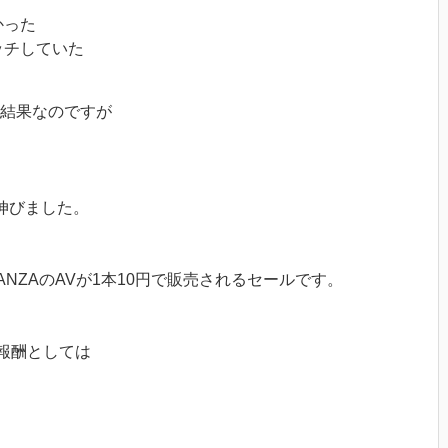
かった
ッチしていた
た結果なのですが
伸びました。
ANZAのAVが1本10円で販売されるセールです。
ト報酬としては