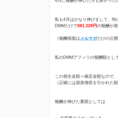
4月に報酬が伸びた方も多かった
私も4月はかなり伸びまして、特
DMMだけで
691,329円
の報酬が発
（報酬画面は
メルマガ
だけの公開
私のDMMアフィリの報酬額とし
この発生金額＝確定金額なので、
（正確には源泉徴収を引かれた額
報酬が伸びた要因としては